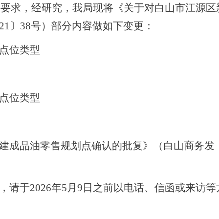
004）相关要求，经研究，我局现将《关于对白山市江
21〕38号）部分内容做如下变更：
点位类型
点位类型
建成品油零售规划点确认的批复》（白山商务发
，请于
202
6
年
5
月
9
日之前以电话、信函或来访等